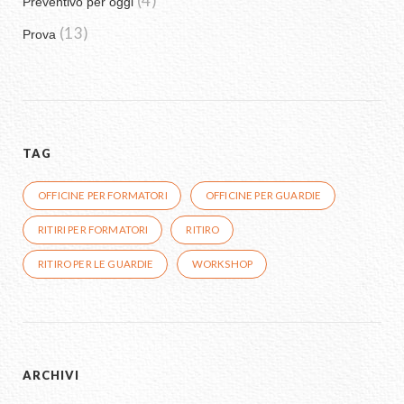
(4)
Preventivo per oggi
(13)
Prova
TAG
OFFICINE PER FORMATORI
OFFICINE PER GUARDIE
RITIRI PER FORMATORI
RITIRO
RITIRO PER LE GUARDIE
WORKSHOP
ARCHIVI