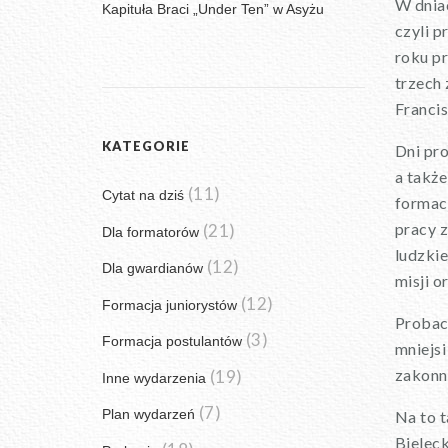
W dniac
Kapituła Braci „Under Ten” w Asyżu
czyli 
roku p
trzech
Francis
KATEGORIE
Dni pro
a takż
(11)
Cytat na dziś
formac
pracy z
(21)
Dla formatorów
ludzkie
(12)
Dla gwardianów
misji 
(12)
Formacja juniorystów
Probacj
(3)
Formacja postulantów
mniejsi
zakonn
(19)
Inne wydarzenia
(7)
Plan wydarzeń
Na to t
Bieleck