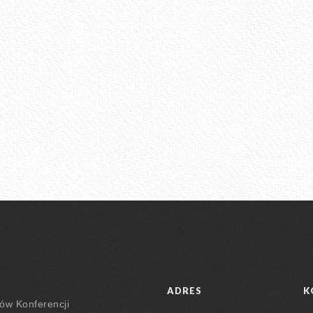
ADRES
K
iów
Konferencji