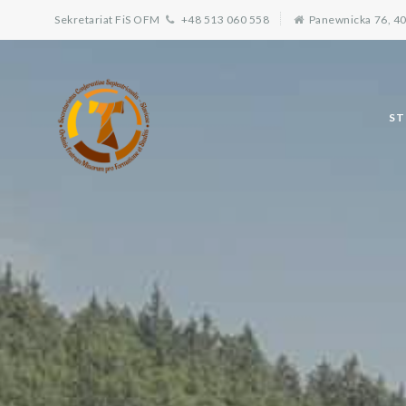
Sekretariat FiS OFM
+48 513 060 558
Panewnicka 76, 4
S