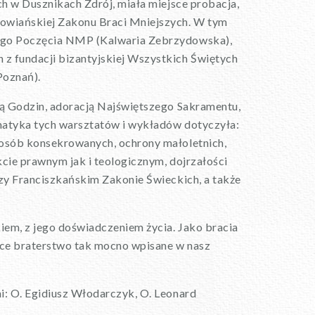
ch w Dusznikach Zdrój, miała miejsce probacja,
łowiańskiej Zakonu Braci Mniejszych. W tym
nego Poczęcia NMP (Kalwaria Zebrzydowska),
z fundacji bizantyjskiej Wszystkich Świętych
Poznań).
gią Godzin, adoracją Najświętszego Sakramentu,
ematyka tych warsztatów i wykładów dotyczyła:
 osób konsekrowanych, ochrony małoletnich,
kcie prawnym jak i teologicznym, dojrzałości
rzy Franciszkańskim Zakonie Świeckich, a także
kiem, z jego doświadczeniem życia. Jako bracia
tyce braterstwo tak mocno wpisane w nasz
i: O. Egidiusz Włodarczyk, O. Leonard