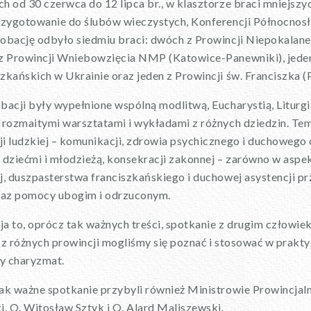
h od 30 czerwca do 12 lipca br., w klasztorze braci mniejszy
przygotowanie do ślubów wieczystych, Konferencji Północnos
robację odbyło siedmiu braci: dwóch z Prowincji Niepokala
 z Prowincji Wniebowzięcia NMP (Katowice-Panewniki), jeden 
zkańskich w Ukrainie oraz jeden z Prowincji św. Franciszka (
bacji były wypełnione wspólną modlitwą, Eucharystią, Litur
e rozmaitymi warsztatami i wykładami z różnych dziedzin. T
ji ludzkiej – komunikacji, zdrowia psychicznego i duchowego
 dziećmi i młodzieżą, konsekracji zakonnej – zarówno w aspe
j, duszpasterstwa franciszkańskiego i duchowej asystencji p
oraz pomocy ubogim i odrzuconym.
a to, oprócz tak ważnych treści, spotkanie z drugim człowie
 z różnych prowincji mogliśmy się poznać i stosować w prak
y charyzmat.
ak ważne spotkanie przybyli również Ministrowie Prowincjaln
i, O. Witosław Sztyk i O. Alard Maliszewski.